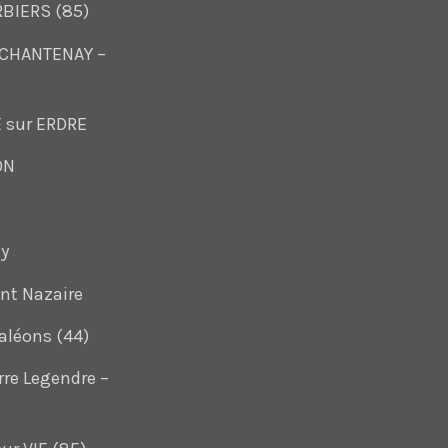
RBIERS (85)
de CHANTENAY –
E sur ERDRE
ON
y
int Nazaire
aléons (44)
rre Legendre –